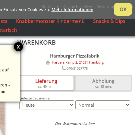
Startseite
Online bestellen
Bestellung verfolgen
OK
 Einsatz von Cookies zu.
Mehr Informationen
sta
Knabbermonster Kindermenü
Snacks & Dips
tarisch
WARENKORB
X
Hamburger Pizzafabrik
Harders Kamp 2, 21031 Hamburg
040/51327778
t auf
Lieferung
Abholung
ren -
ca. 40 min.
ca. 15 min.
. ❤
Lieferzeit auswählen
Der Warenkorb ist leer