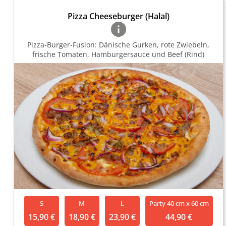
Pizza Cheeseburger (Halal)
Pizza-Burger-Fusion: Dänische Gurken, rote Zwiebeln,
frische Tomaten, Hamburgersauce und Beef (Rind)
S
M
L
Party 40 cm x 60 cm
15,90 €
18,90 €
23,90 €
44,90 €