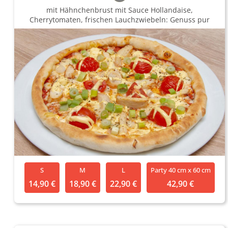
mit Hähnchenbrust mit Sauce Hollandaise,
Cherrytomaten, frischen Lauchzwiebeln: Genuss pur
S
M
L
Party 40 cm x 60 cm
14,90 €
18,90 €
22,90 €
42,90 €