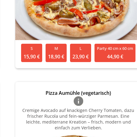
S
M
L
Party 40 cm x 60 cm
15,90 €
18,90 €
23,90 €
44,90 €
Pizza Aumühle (vegetarisch)
Cremige Avocado auf knackigen Cherry Tomaten, dazu
frischer Rucola und fein-würziger Parmesan. Eine
leichte, mediterrane Kreation – frisch, modern und
einfach zum Verlieben.