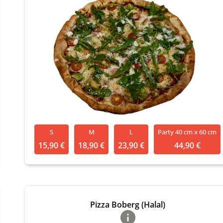
S
M
L
Party 40 cm x 60 cm
15,90 €
18,90 €
23,90 €
44,90 €
Pizza Boberg (Halal)