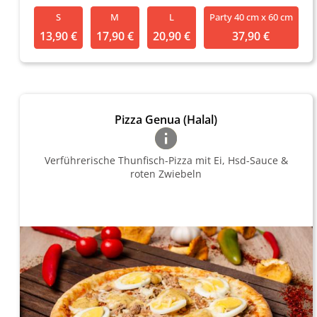
S
M
L
Party 40 cm x 60 cm
13,90 €
17,90 €
20,90 €
37,90 €
Pizza Genua (Halal)
Verführerische Thunfisch-Pizza mit Ei, Hsd-Sauce &
roten Zwiebeln