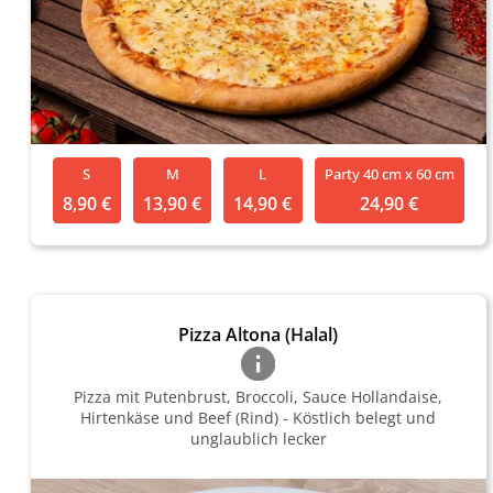
S
M
L
Party 40 cm x 60 cm
8,90 €
13,90 €
14,90 €
24,90 €
Pizza Altona (Halal)
Pizza mit Putenbrust, Broccoli, Sauce Hollandaise,
Hirtenkäse und Beef (Rind) - Köstlich belegt und
unglaublich lecker