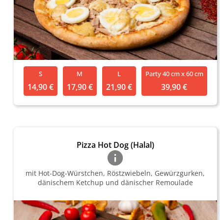
S
M
L
Party 40 cm x 60 cm
14,90 €
17,90 €
21,90 €
39,90 €
Pizza Hot Dog (Halal)
mit Hot-Dog-Würstchen, Röstzwiebeln, Gewürzgurken,
dänischem Ketchup und dänischer Remoulade