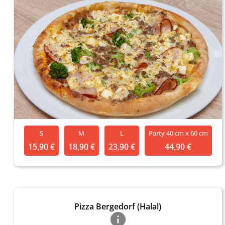
S
M
L
Party 40 cm x 60 cm
15,90 €
18,90 €
23,90 €
44,90 €
Pizza Bergedorf (Halal)