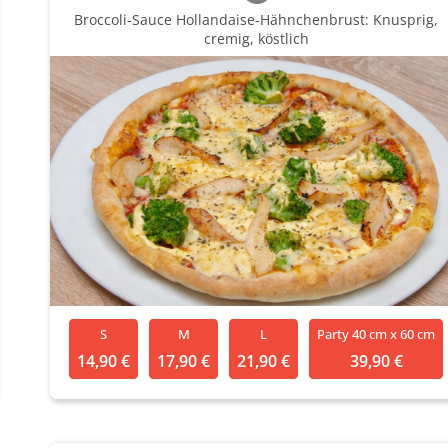
Broccoli-Sauce Hollandaise-Hähnchenbrust: Knusprig,
cremig, köstlich
S
M
L
Party 40 cm x 60 cm
14,90 €
17,90 €
21,90 €
39,90 €