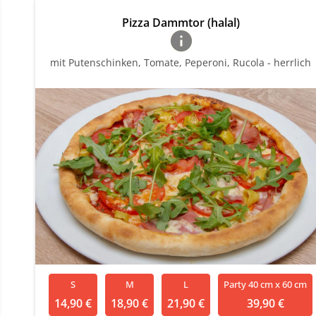
Pizza Dammtor (halal)
mit Putenschinken, Tomate, Peperoni, Rucola - herrlich
S
M
L
Party 40 cm x 60 cm
14,90 €
18,90 €
21,90 €
39,90 €