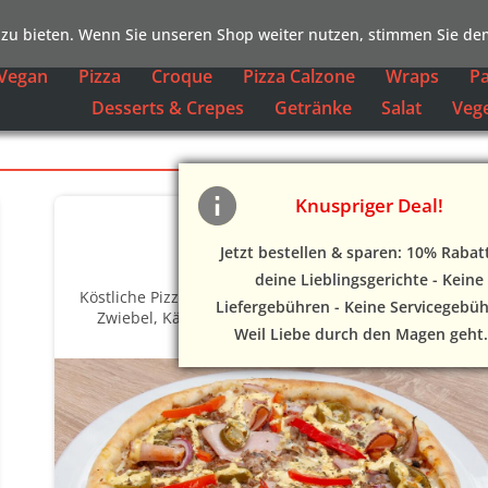
zu bieten. Wenn Sie unseren Shop weiter nutzen, stimmen Sie dem
Vegan
Pizza
Croque
Pizza Calzone
Wraps
Pa
Desserts & Crepes
Getränke
Salat
Vege
Knuspriger Deal!
Pizza Allermöhe (Halal)
Jetzt bestellen & sparen: 10% Rabat
deine Lieblingsgerichte - Keine
Köstliche Pizza mit Putenbrust, Paprika, Champignons,
Liefergebühren - Keine Servicegebüh
Zwiebel, Käse, Sauce Hollandaise, Beef (Rind) und
Weil Liebe durch den Magen geht
Jalapenos